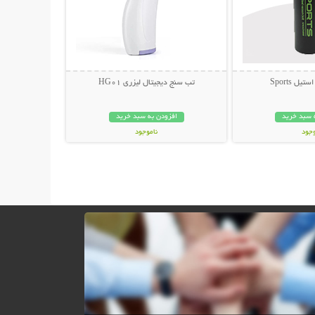
ل Sports
تب سنج دیجیتال لیزری HG01
 سبد خرید
افزودن به سبد خرید
وجود
ناموجود
مان
349,000 تومان