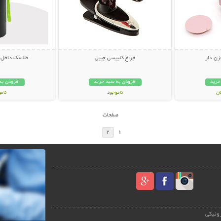
زن دار
چراغ کلیپسی جیبی
فلاسک داخل استی
خرید
افزودن به سبد خرید
افزودن به
ناموجود
نام
99,000 تومان
139,000 تو
صفحات
2
1
رونیکی