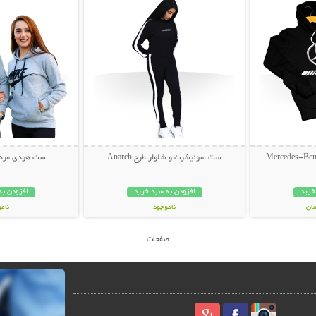
ست سوئیشرت و شلوار طرح Anarch
ست هودی مردانه و
خرید
افزودن به سبد خرید
افزودن به
ناموجود
نام
59,000 تومان
499,000 تو
صفحات