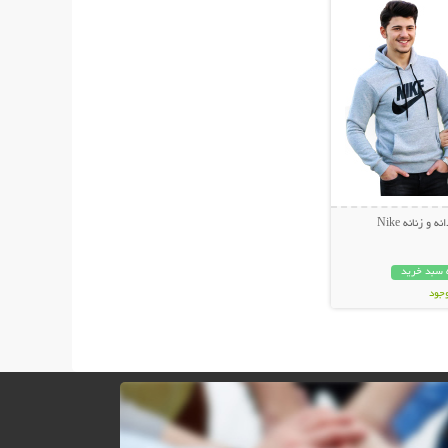
 زنانه Nike
 سبد خرید
وجود
مان