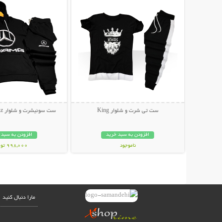
ست تی شرت و شلوار King
ست سوئیشرت و شلوار Mercedes-Benz
افزودن به سبد خرید
افزودن به سبد 
ناموجود
998,000 تومان
499,000 تومان
مارا دنبال کنید