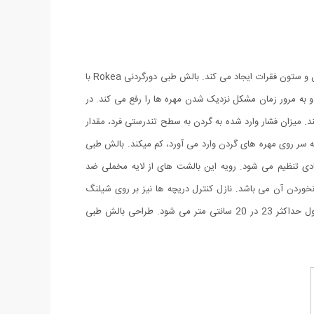
اکثر دردهای ستون فقرات ناشی از حالت بد مهره ها و گردن بوده که به مرور زمان باعث نزدیک شدن مهره ها می شود و درد و سوزش در ناحیه گردن و ستون فقرات ایجاد می کند. بالش طبی دورگردنی Rokea با
 و به مرور زمان مشکل نزدیک شدن مهره ها را رفع می کند. در
د. میزان فشار وارد شده به گردن به سطح تندرستی فرد، مقدار
ر روی مهره های گردن وارد می آورد، کم می­کند. بالش طبی
مپ بادی تنظیم می شود. رویه این بالشت های از لایه مخملی ضد
خوردن آن می باشد. نازل کنترل دریچه ها نیز بر روی شیلنگ
پمپ باد تعبیه شده است. روکش مخملی این محصول حس راحتی به فرد می دهد و از تعرق جلوگیری می کند. در حالت باد شده ابعاد این محصول حداکثر 23 در 20 سانتی متر می شود. طراحی بالش طبی