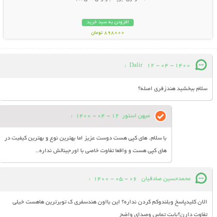
افزودن به سبد خرید
898000 تومان
:
Dalir
12 - 04 - 1400
سلام ببخشید هندزفری اصله؟
میهن استور
12 - 04 - 1400
:
با سلام. های کپی هست دوست عزیز اما بهترین نوع و بهترین کیفیت در
های کپی هست و واقعا تفاوت خاصی با اورجینالش نداره..
محمدحسین صادقیان
06 - 05 - 1400
:
الان کلیدپاسخ وبلندوکم کردن نداره؟ این بااون هندسفری ک توبرترین هاهست خیلی
تفاوت دارن؟بابت تماس وصدای واضح