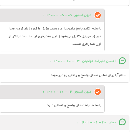
میهن استور
07 - 05 - 1400
:
با سلام. کلید پاسخ دادن دارد دوست عزیز اما کم و زیاد کردن صدا
خیر (با موبایل کنترل می شود). این هندزفری از لحاظ صدا بالاتر از
اون هندزفری هست.
احسان عليزاده جوادیان
13 - 10 - 1400
:
سلام آیا برای تماس صدای واضح و راحتی رو میرسونه
میهن استور
13 - 10 - 1400
:
با سلام. بله صدای واضح و شفافی دارد
جعفر
20 - 01 - 1401
: