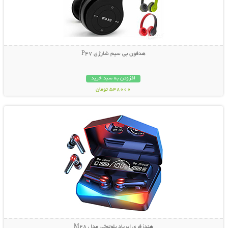
هدفون بی سیم شارژی P47
افزودن به سبد خرید
548000 تومان
نمایش توضیحات بیشتر
هندزفری ایرپاد بلوتوثی مدل M28