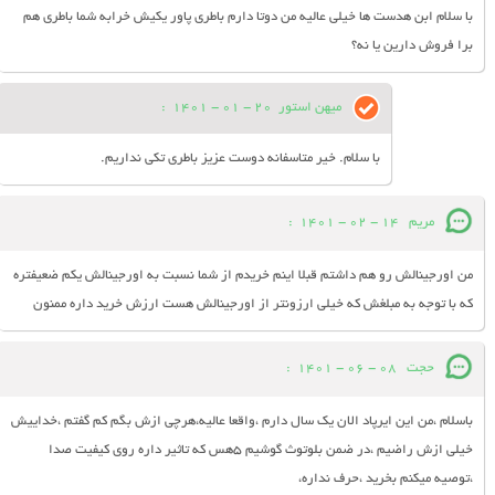
با سلام ابن هدست ها خیلی عالیه من دوتا دارم باطری پاور یکیش خرابه شما باطری هم
برا فروش دارین یا نه؟
میهن استور
20 - 01 - 1401
:
با سلام. خیر متاسفانه دوست عزیز باطری تکی نداریم.
مریم
14 - 02 - 1401
:
من اورجینالش رو هم داشتم قبلا اینم خریدم از شما نسبت به اورجینالش یکم ضعیفتره
که با توجه به مبلغش که خیلی ارزونتر از اورجینالش هست ارزش خرید داره ممنون
حجت
08 - 06 - 1401
:
باسلام ،من این ایرپاد الان یک سال دارم ،واقعا عالیه،هرچی ازش بگم کم گفتم ،خداییش
خیلی ازش راضیم ،در ضمن بلوتوث گوشیم ۵هس که تاثیر داره روی کیفیت صدا
،توصیه میکنم بخرید ،حرف نداره،