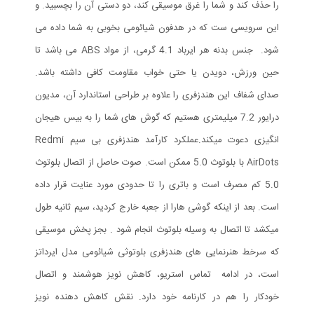
را حذف کند و شما را غرق موسیقی کند، دو دستی آن را بچسبید. و
این سرویسی ست که در هدفون شیائومی بخوبی به شما داده می
شود. جنس بدنه هر ایرباد 4.1 گرمی، از مواد ABS می باشد تا
حین ورزش، دویدن یا حتی خواب مقاومت کافی داشته باشد.
صدای شفاف این هندزفری را علاوه بر طراحی استاندارد آن، مدیون
درایور 7.2 میلیمتری هستیم که گوش های شما را به بیس هیجان
انگیزی دعوت میکند.عملکرد کارآمد هندزفری بی سیم Redmi
AirDots با بلوتوث 5.0 ممکن است. صوت حاصل از اتصال بلوتوث
5.0 کم مصرف است و باتری را تا حدودی مورد عنایت قرار داده
است. بعد از اینکه گوشی هارا از جعبه خارج کردید، سیم ثانیه طول
میکشد تا اتصال به وسیله بلوتوث انجام شود . بجز پخش موسیقی
که سرخط هنرنمایی های هندزفری بلوتوثی شیائومی مدل ایرداتز
است، در ادامه تماس استریو، کاهش نویز هوشمند و اتصال
خودکار را هم در کارنامه خود دارد. نقش کاهش دهنده نویز