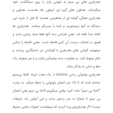
هندزفری های بی سیم به تنهایی بازار را روی سرانگشت خود
میگردانند. هدفون های گیره ای، ایرفون ها، هدست، هدفون و
هندزفری همگی گوشه ای از مفاهیمی هستند که قبل از خرید این
دستگاه به آنها برمیخورید و شما را سردرگم میکنند. هندزفری ها
تافته جدا بافته اند؛ یعنی طراحی بدنه آنها فقط جنبه زیبایی ندارد و
قصور در انتخاب درست آن کمی فاجعه است. معنی فاجعه را زمانی
میفهمید گوشی های هندزفری با گوشتان سر ناسازگاری بردارند و
دائم سقوط کنند، یا مقاومت بدنه چشمگیر نباشد و با هر سقوط، یک
خط و خش به یادگار بماند.
هندزفری بلوتوثی ردمی AirDots از یک جفت ایرباد کاملا بی‌سیم
ساخته شده که تا 10 متر اتصال بلوتوثی را حفظ میکند. به عبارت
“کاملا بی سیم” دقت کنید؛ وقتی میگوییم کاملا بی سیم یعنی اتصال
بی سیم تا شعاع ده متر ردخور ندارد و این آپشن یک تبلیغات
نیست! اگر هندزفری‎ای پیدا کردید که میتوانست اصوات جانبی محیط