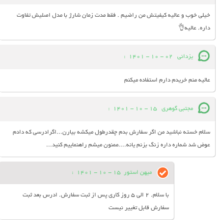
خیلی خوب و عالیه کیفیتش من راضیم . فقط مدت زمان شارژ با مدل اصلیش تفاوت
داره. عالیه👌
یزدانی
02 - 10 - 1401
:
عالیه منم خریدم دارم استفاده میکنم
مجتبی گوهری
15 - 10 - 1401
:
سلام خسته نباشید من اگر سفارش بدم چقدرطول میکشه بیارن...اگرادرسی که دادم
عوض شد شماره داره زنگ بزنم یانه....ممنون میشم راهنماییم کنید...
میهن استور
15 - 10 - 1401
:
با سلام. 2 الی 5 روز کاری پس از ثبت سفارش. ادرس بعد ثبت
سفارش قابل تغییر نیست