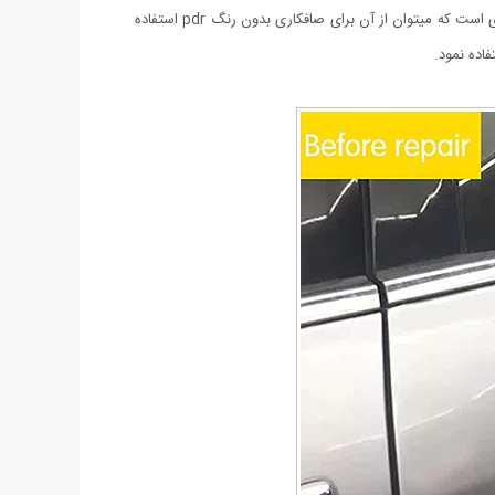
توانید خودتان صافکار بدنه ماشینتان بوده و بدون معطلی و به راحتی آب خوردن آن را تعمیر کنید. دستگاه مکنده صافکاری PDR یکی از ابزار صافکاری است که میتوان از آن برای صافکاری بدون رنگ pdr استفاده